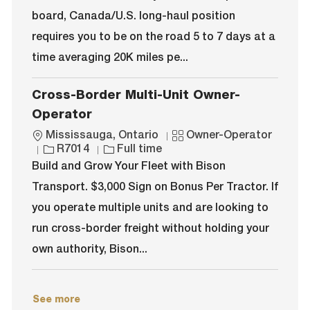
i
d
y
o
board, Canada/U.S. long-haul position
o
p
r
requires you to be on the road 5 to 7 days at a
n
e
y
time averaging 20K miles pe...
Cross-Border Multi-Unit Owner-
Operator
L
C
Mississauga, Ontario
Owner-Operator
o
J
J
a
R7014
Full time
c
o
o
t
Build and Grow Your Fleet with Bison
a
b
b
e
Transport. $3,000 Sign on Bonus Per Tractor. If
t
I
T
g
i
d
y
o
you operate multiple units and are looking to
o
p
r
run cross-border freight without holding your
n
e
y
own authority, Bison...
See more