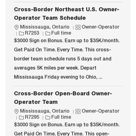
Cross-Border Northeast U.S. Owner-
Operator Team Schedule
L
C
Mississauga, Ontario
Owner-Operator
o
J
J
a
R7253
Full time
c
o
o
t
$3000 Sign on Bonus. Earn up to $35K/month.
a
b
b
e
Get Paid On Time. Every Time. This cross-
t
I
T
g
i
d
y
o
border team schedule runs 5 days out and
o
p
r
averages 5K miles per week. Depart
n
e
y
Mississauga Friday evening to Ohio, ...
Cross-Border Open-Board Owner-
Operator Team
L
C
Mississauga, Ontario
Owner-Operator
o
J
J
a
R7295
Full time
c
o
o
t
$3000 Sign on Bonus. Earn up to $35K/month.
a
b
b
e
Get Paid On Time. Every Time. This open-
t
I
T
g