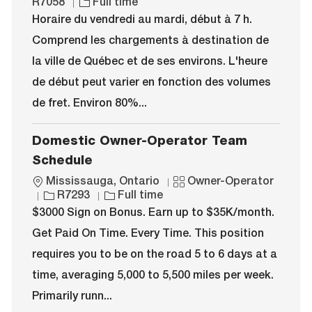
o
J
a
o
R7058
Full time
c
o
t
b
Horaire du vendredi au mardi, début à 7 h.
a
b
e
I
Comprend les chargements à destination de
t
T
g
d
i
y
o
la ville de Québec et de ses environs. L'heure
o
p
r
de début peut varier en fonction des volumes
n
e
y
de fret. Environ 80%...
Domestic Owner-Operator Team
Schedule
L
C
Mississauga, Ontario
Owner-Operator
o
J
J
a
R7293
Full time
c
o
o
t
$3000 Sign on Bonus. Earn up to $35K/month.
a
b
b
e
Get Paid On Time. Every Time. This position
t
I
T
g
i
d
y
o
requires you to be on the road 5 to 6 days at a
o
p
r
time, averaging 5,000 to 5,500 miles per week.
n
e
y
Primarily runn...